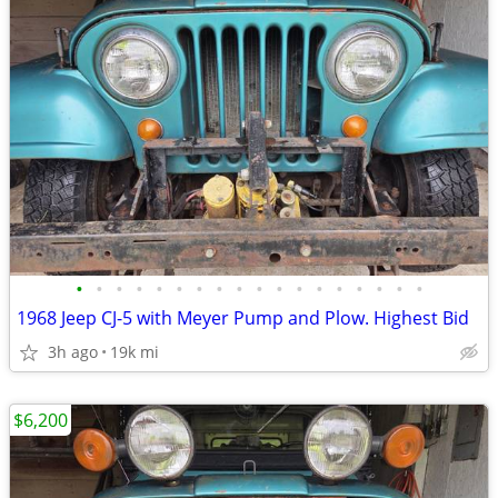
•
•
•
•
•
•
•
•
•
•
•
•
•
•
•
•
•
•
1968 Jeep CJ-5 with Meyer Pump and Plow. Highest Bid
3h ago
19k mi
$6,200