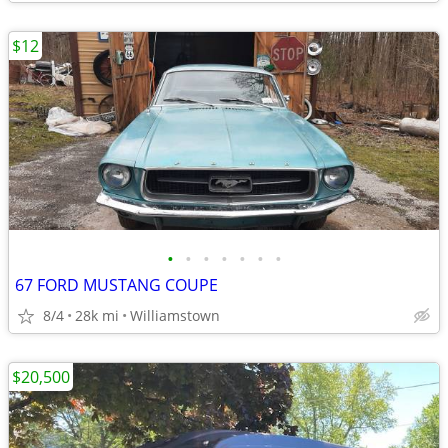
$12
•
•
•
•
•
•
•
67 FORD MUSTANG COUPE
8/4
28k mi
Williamstown
$20,500