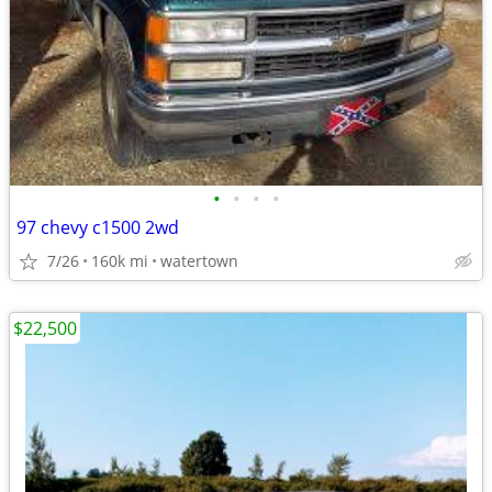
•
•
•
•
97 chevy c1500 2wd
7/26
160k mi
watertown
$22,500