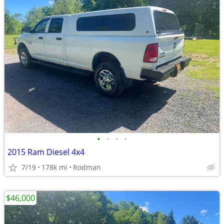
•
•
•
•
2015 Ram Diesel 4x4
7/19
178k mi
Rodman
$46,000