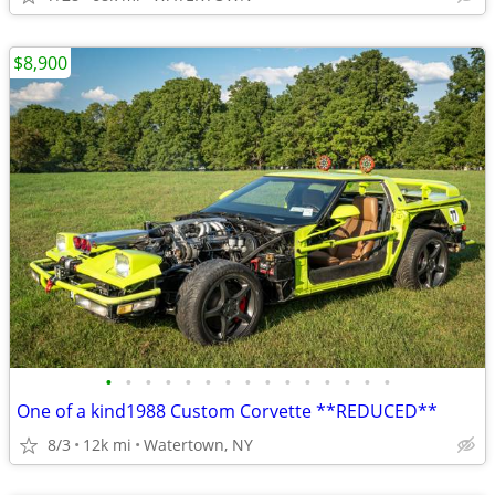
$8,900
•
•
•
•
•
•
•
•
•
•
•
•
•
•
•
One of a kind1988 Custom Corvette **REDUCED**
8/3
12k mi
Watertown, NY