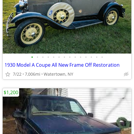
•
•
•
•
•
•
•
•
•
•
•
•
•
•
1930 Model A Coupe All New Frame Off Restoration
7/22
7,006mi
Watertown, NY
$1,200