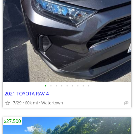
•
•
•
•
•
•
•
•
•
2021 TOYOTA RAV 4
7/29
60k mi
Watertown
$27,500