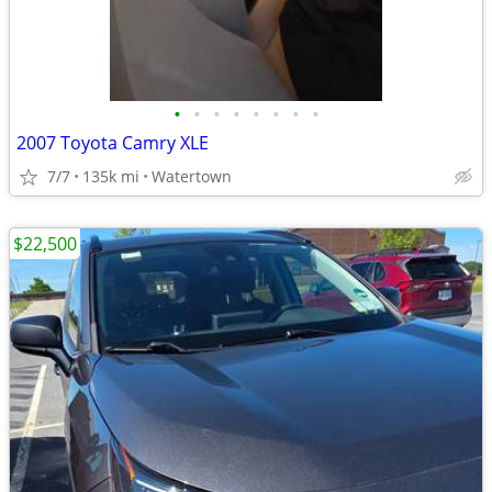
•
•
•
•
•
•
•
•
2007 Toyota Camry XLE
7/7
135k mi
Watertown
$22,500