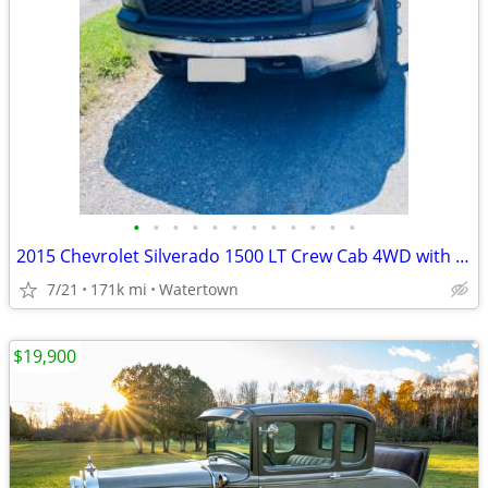
•
•
•
•
•
•
•
•
•
•
•
•
2015 Chevrolet Silverado 1500 LT Crew Cab 4WD with the 5.3L V8
7/21
171k mi
Watertown
$19,900