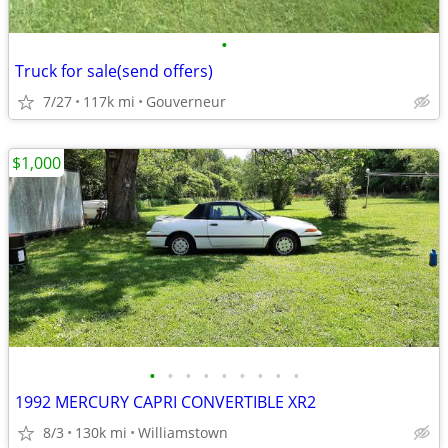
•
Truck for sale(send offers)
7/27
117k mi
Gouverneur
$1,000
•
•
•
•
•
•
•
•
•
1992 MERCURY CAPRI CONVERTIBLE XR2
8/3
130k mi
Williamstown