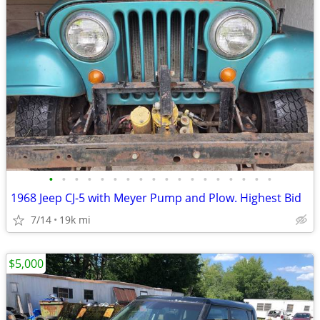
•
•
•
•
•
•
•
•
•
•
•
•
•
•
•
•
•
•
1968 Jeep CJ-5 with Meyer Pump and Plow. Highest Bid
7/14
19k mi
$5,000