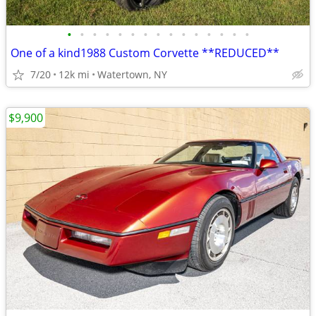
•
•
•
•
•
•
•
•
•
•
•
•
•
•
•
One of a kind1988 Custom Corvette **REDUCED**
7/20
12k mi
Watertown, NY
$9,900