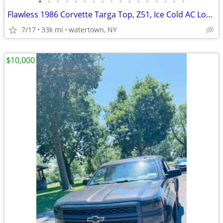
•
•
•
•
•
•
•
•
•
•
•
•
•
•
•
•
•
Flawless 1986 Corvette Targa Top, Z51, Ice Cold AC Low Miles
7/17
33k mi
watertown, NY
$10,000