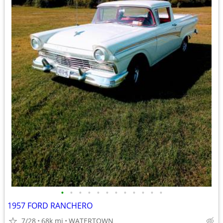
•
•
•
•
•
•
•
•
•
•
•
•
1957 FORD RANCHERO
7/28
68k mi
WATERTOWN