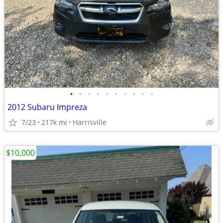
•
•
•
•
•
•
•
•
•
•
2012 Subaru Impreza
7/23
217k mi
Harrisville
$10,000