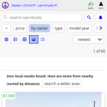
Dexter ± 5.0 mi
cars+trucks
post
acct
+
price
by owner
type
model year
fuel
newest
1
of 60
Zero local results found. Here are some from nearby
search a wider area
(sorted by distance)
$7,500