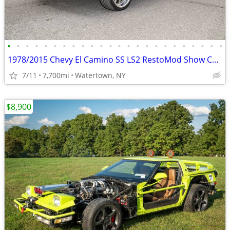
•
•
•
•
•
•
•
•
•
•
•
•
•
•
•
•
•
•
•
•
•
•
•
•
1978/2015 Chevy El Camino SS LS2 RestoMod Show Car REDUCED
7/11
7,700mi
Watertown, NY
$8,900