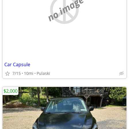
no image
Car Capsule
7/15
10mi
Pulaski
$2,000