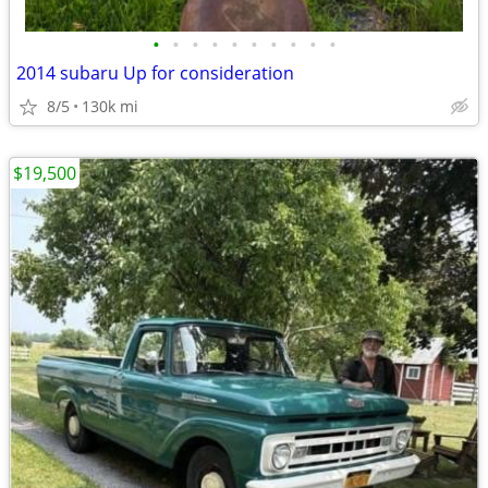
•
•
•
•
•
•
•
•
•
•
2014 subaru Up for consideration
8/5
130k mi
$19,500