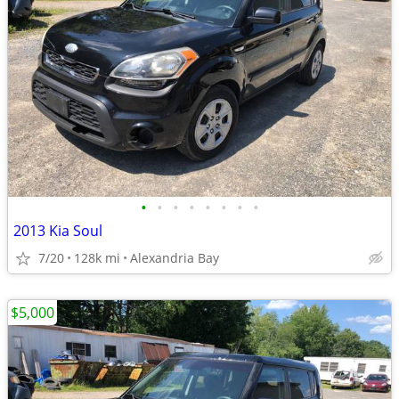
•
•
•
•
•
•
•
•
2013 Kia Soul
7/20
128k mi
Alexandria Bay
$5,000