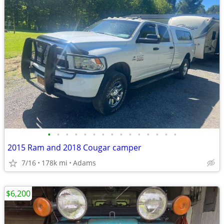
•
•
•
•
•
•
•
•
•
•
•
•
•
•
•
2015 Ram and 2018 Cougar camper
7/16
178k mi
Adams
$6,200