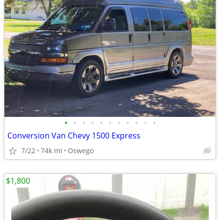
•
•
•
•
•
•
•
•
•
•
•
Conversion Van Chevy 1500 Express
7/22
74k mi
Oswego
$1,800