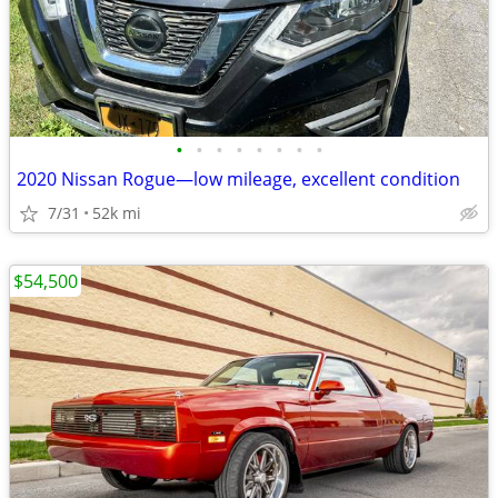
•
•
•
•
•
•
•
•
2020 Nissan Rogue—low mileage, excellent condition
7/31
52k mi
$54,500