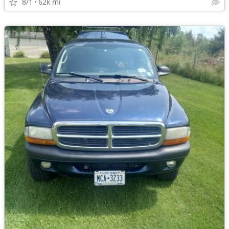
8/1
62k mi