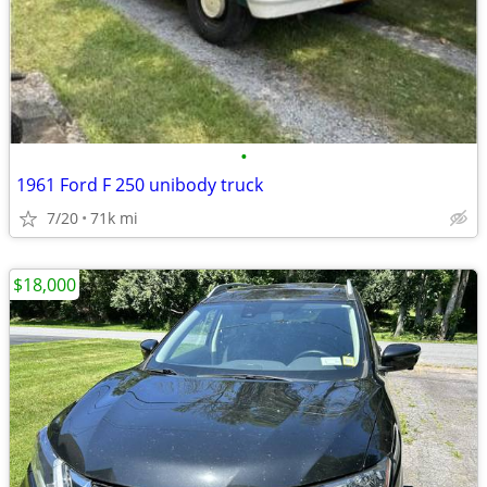
•
1961 Ford F 250 unibody truck
7/20
71k mi
$18,000